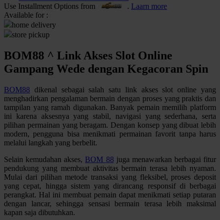
Use Installment Options from
.
Laarn more
Available for :
Q
home delivery
store pickup
QV Baby
BOM88 ^ Link Akses Slot Online
R
Gampang Wede dengan Kegacoran Spin
Real Shades
BOM88
dikenal sebagai salah satu link akses slot online yang
Red Castle
menghadirkan pengalaman bermain dengan proses yang praktis dan
tampilan yang ramah digunakan. Banyak pemain memilih platform
Ribbon Madness
ini karena aksesnya yang stabil, navigasi yang sederhana, serta
pilihan permainan yang beragam. Dengan konsep yang dibuat lebih
S
modern, pengguna bisa menikmati permainan favorit tanpa harus
melalui langkah yang berbelit.
Sebamed
Selain kemudahan akses,
BOM 88
juga menawarkan berbagai fitur
Silver Cross
pendukung yang membuat aktivitas bermain terasa lebih nyaman.
Mulai dari pilihan metode transaksi yang fleksibel, proses deposit
Simply Idea
yang cepat, hingga sistem yang dirancang responsif di berbagai
perangkat. Hal ini membuat pemain dapat menikmati setiap putaran
Skip Hop
dengan lancar, sehingga sensasi bermain terasa lebih maksimal
kapan saja dibutuhkan.
Spectra