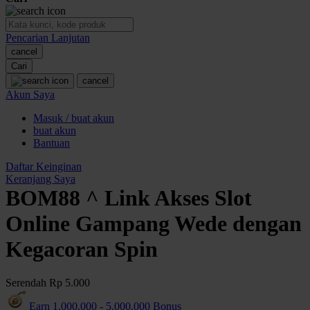
O
Pencarian Lanjutan
Oh Ma Grain
cancel
Okiedog
Cari
cancel
P
Akun Saya
Masuk / buat akun
Peachy
buat akun
Phil & Ted's
Bantuan
Philips Avent
Daftar Keinginan
Keranjang Saya
Pigeon
BOM88 ^ Link Akses Slot
Playgro
Online Gampang Wede dengan
Poled Global
Kegacoran Spin
Ponycycle
Serendah
Rp 5.000
Puma
Earn
1.000.000
-
5.000.000
Bonus
Pureats