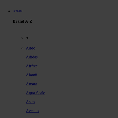
BOM88
Brand A-Z
A
Addo
Adidas
Airfree
Alamii
Amara
Aqua Scale
Asics
Aveeno