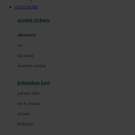
Awan
SLOT ONLINE
Azetabio
produk terbaru
B
aksesoris
Baabaasheepz
tas
Babiators
kacamata
Baby Dove
aksesoris rambut
Baby Jogger
Baby Rovega
kebutuhan bayi
Babybee
pakaian tidur
Banana Boat
set & terusan
Banz
piyama
Barbie
bodysuits
Beaba