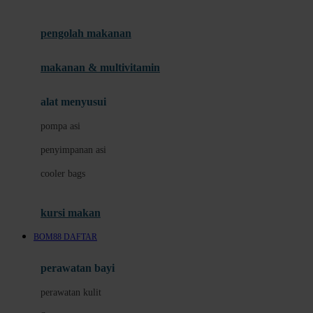
Joie
pengolah makanan
Joolz
Jujube
makanan & multivitamin
K
alat menyusui
Kiddycuts
pompa asi
Kumon
penyimpanan asi
L
cooler bags
Leapfrog
kursi makan
Leclerc
BOM88 DAFTAR
Lee Vierra
Lillebaby
perawatan bayi
Little Bird Told Me
perawatan kulit
Little Miss Janis