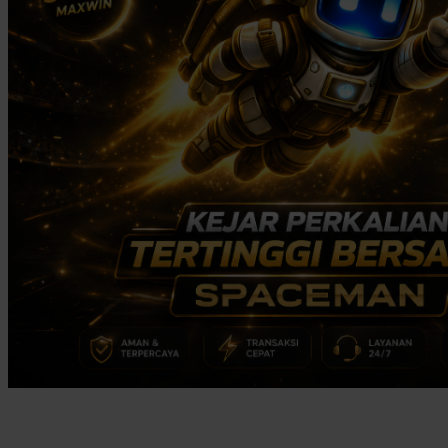
Twistshake
TY Toys
U
V
Veja
Vitaflow
Vtech
W
Waterland
Wellness