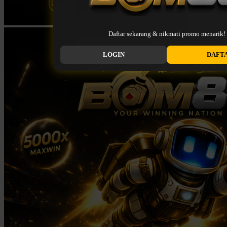
Daftar sekarang & nikmati promo menarik!
LOGIN
DAFT