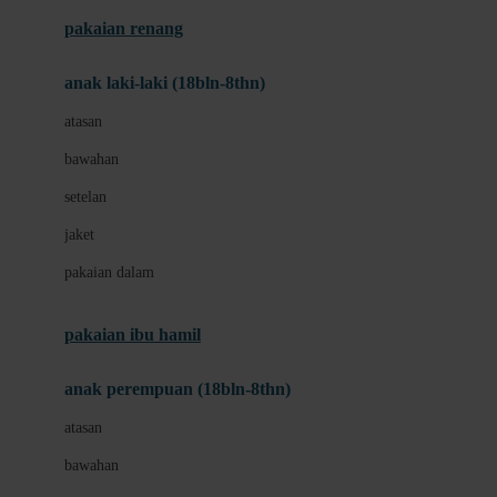
Buggygear
pakaian renang
Bumkins
anak laki-laki (18bln-8thn)
C
atasan
Cetaphil
bawahan
Chicco
setelan
Childlife
jaket
Clevamama
pakaian dalam
Cocolatte
Cottonseeds
pakaian ibu hamil
Cozy N Safe
anak perempuan (18bln-8thn)
Crane
atasan
Cybex
bawahan
D